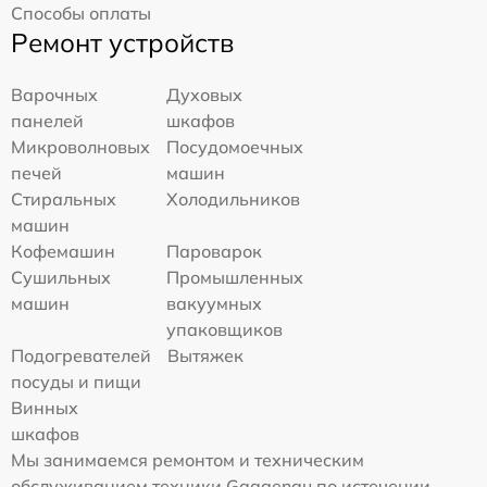
Способы оплаты
Ремонт устройств
Варочных
Духовых
панелей
шкафов
Микроволновых
Посудомоечных
печей
машин
Стиральных
Холодильников
машин
Кофемашин
Пароварок
Сушильных
Промышленных
машин
вакуумных
упаковщиков
Подогревателей
Вытяжек
посуды и пищи
Винных
шкафов
Мы занимаемся ремонтом и техническим
обслуживанием техники Gaggenau по истечении