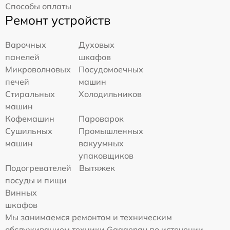
Способы оплаты
Ремонт устройств
Варочных
Духовых
панелей
шкафов
Микроволновых
Посудомоечных
печей
машин
Стиральных
Холодильников
машин
Кофемашин
Пароварок
Сушильных
Промышленных
машин
вакуумных
упаковщиков
Подогревателей
Вытяжек
посуды и пищи
Винных
шкафов
Мы занимаемся ремонтом и техническим
обслуживанием техники Gaggenau по истечении