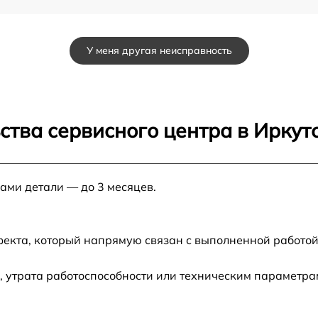
от 60 мин
У меня другая неисправность
от 60 мин
от 60 мин
ства сервисного центра в Иркут
от 60 мин
нами детали — до 3 месяцев.
1
от 60 мин
от 60 мин
фекта, который напрямую связан с выполненной работой
 утрата работоспособности или техническим параметра