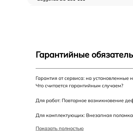
Замена ТЭН Gaggenau BO 281-111
Замена таймера Gaggenau BO 281-111
Замена предохранителя Gaggenau BO 281-
111
Гарантийные обязатель
Замена шнура питания Gaggenau BO 281-
111
Гарантия от сервиса: на установленные 
Замена термодатчика Gaggenau BO 281-11
Что считается гарантийным случаем?
Замена панели управления Gaggenau BO
281-111
Для работ: Повторное возникновение де
Для комплектующих: Внезапная поломка,
Показать полностью