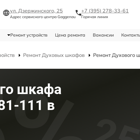
ул. Дзержинского, 25
+7 (395) 278-33-61
Адрес сервисного центра Gaggenau
Горячая линия
Ремонт устройств
Цена ремонта
Вакансии
Контакт
ройств
Ремонт Духовых шкафов
Ремонт Духового 
го шкафа
81-111 в