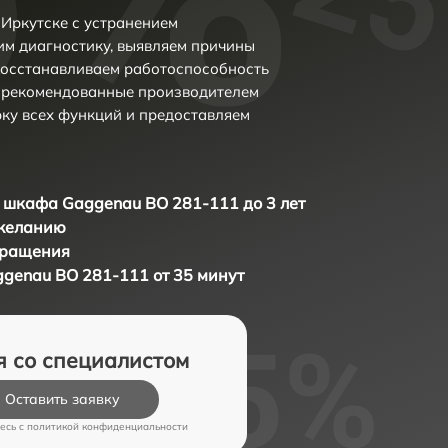
Иркутске с устранением
м диагностику, выявляем причины
восстанавливаем работоспособность
и рекомендованные производителем
рку всех функций и предоставляем
 шкафа Gaggenau BO 281-111 до 3 лет
 желанию
бращения
genau BO 281-111 от 35 минут
я со специалистом
Оставить заявку
есь c
политикой конфиденциальности