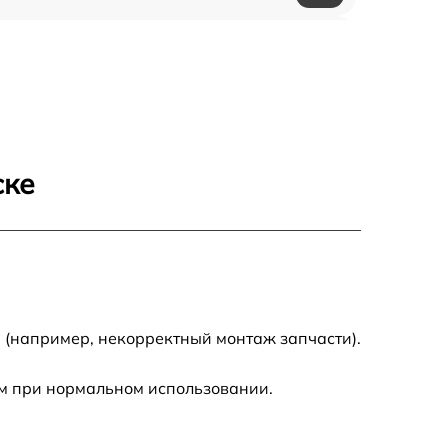
1200 р
500 р
700 р
ске
500 р
900 р
1500 р
 (например, некорректный монтаж запчасти).
м при нормальном использовании.