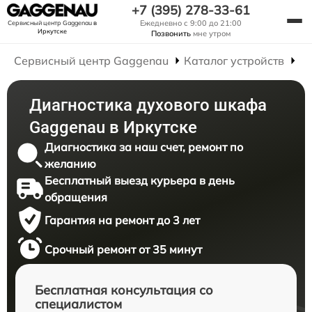
+7 (395) 278-33-61
Ежедневно с 9:00 до 21:00
Сервисный центр Gaggenau
в
Иркутске
Позвонить
мне утром
Сервисный центр Gaggenau
Каталог устройств
Р
Диагностика духового шкафа
Gaggenau в Иркутске
Диагностика за наш счет, ремонт по
желанию
Бесплатный выезд курьера в день
обращения
Гарантия на ремонт до 3 лет
Срочный ремонт от 35 минут
Бесплатная консультация со
специалистом