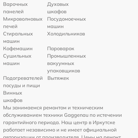
Варочных
Духовых
панелей
шкафов
Микроволновых
Посудомоечных
печей
машин
Стиральных
Холодильников
машин
Кофемашин
Пароварок
Сушильных
Промышленных
машин
вакуумных
упаковщиков
Подогревателей
Вытяжек
посуды и пищи
Винных
шкафов
Мы занимаемся ремонтом и техническим
обслуживанием техники Gaggenau по истечении
гарантийного периода. Наш центр в Иркутске
работает независимо и не имеет официальной
авторизации от производителя. Цены на ремонт,