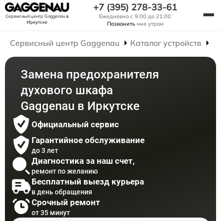
+7 (395) 278-33-61
Ежедневно с 9:00 до 21:00
Сервисный центр Gaggenau
в
Иркутске
Позвонить
мне утром
Сервисный центр Gaggenau
Каталог устройств
Р
Замена предохранителя
духового шкафа
Gaggenau в Иркутске
Официальный сервис
Гарантийное обслуживание
до 3 лет
Диагностика за наш счет,
ремонт по желанию
Бесплатный выезд курьера
в день обращения
Срочный ремонт
от 35 минут