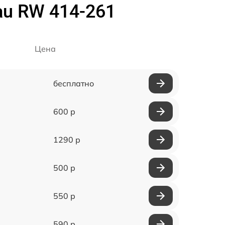
u RW 414-261
Цена
бесплатно
600 р
1290 р
500 р
550 р
590 р