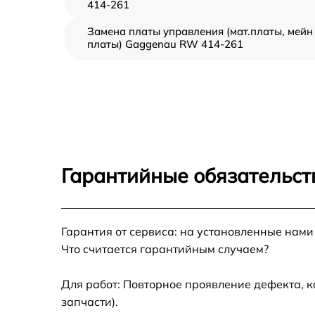
414-261
Замена платы управления (мат.платы, мейн
платы) Gaggenau RW 414-261
Ремонт/замена датчика температуры
Gaggenau RW 414-261
Замена термостата Gaggenau RW 414-261
Замена усилителей Gaggenau RW 414-261
Гарантийные обязательств
Замена таймера Gaggenau RW 414-261
Гарантия от сервиса: на установленные нами
Замена электросхемы Gaggenau RW 414-2
Что считается гарантийным случаем?
Ремонт испарителя Gaggenau RW 414-261
Для работ: Повторное проявление дефекта, 
запчасти).
Устранение засора трубопровода Gaggena