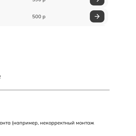
500 р
650 р
500 р
650 р
е
710 р
590 р
650 р
монта (например, некорректный монтаж
800 р