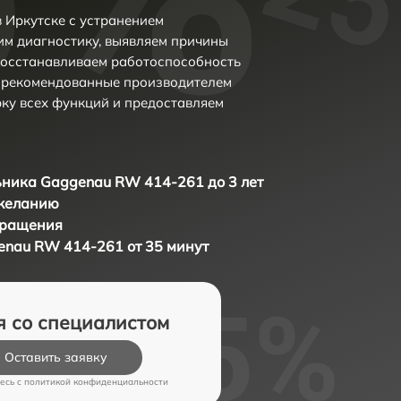
 Иркутске с устранением
м диагностику, выявляем причины
восстанавливаем работоспособность
и рекомендованные производителем
рку всех функций и предоставляем
ника Gaggenau RW 414-261 до 3 лет
 желанию
бращения
nau RW 414-261 от 35 минут
я со специалистом
Оставить заявку
есь c
политикой конфиденциальности