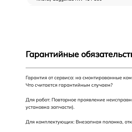
Ремонт/замена датчика температуры
Gaggenau RW 414-300
Замена термостата Gaggenau RW 414-300
Замена усилителей Gaggenau RW 414-300
Гарантийные обязательств
Замена таймера Gaggenau RW 414-300
Гарантия от сервиса: на смонтированные ко
Замена электросхемы Gaggenau RW 414-3
Что считается гарантийным случаем?
Ремонт испарителя Gaggenau RW 414-300
Для работ: Повторное проявление неисправн
установка запчасти).
Устранение засора трубопровода Gaggena
RW 414-300
Для комплектующих: Внезапная поломка, отк
Ремонт датчика морозильного отделения
Gaggenau RW 414-300