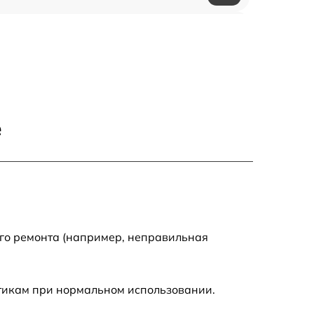
650 р
500 р
650 р
е
710 р
590 р
650 р
ого ремонта (например, неправильная
800 р
стикам при нормальном использовании.
450 р