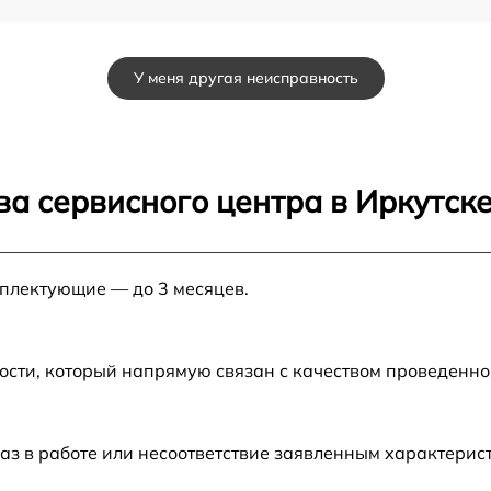
от 60 мин
У меня другая неисправность
от 60 мин
от 60 мин
а сервисного центра в Иркутск
от 60 мин
мплектующие — до 3 месяцев.
00
от 60 мин
от 60 мин
ости, который напрямую связан с качеством проведенн
u
от 60 мин
аз в работе или несоответствие заявленным характери
от 60 мин