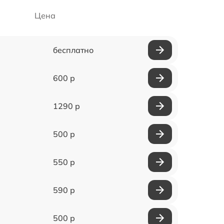
Цена
бесплатно
600 р
1290 р
500 р
550 р
590 р
500 р