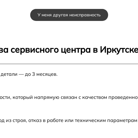
от 40 мин
У меня другая неисправность
от 30 мин
от 30 мин
а сервисного центра в Иркутск
от 40 мин
 детали — до 3 месяцев.
от 20 мин
от 40 мин
ости, который напрямую связан с качеством проведенн
от 50 мин
из строя, отказ в работе или техническим параметрам
от 20 мин