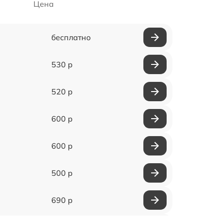
Цена
бесплатно
530 р
520 р
600 р
600 р
500 р
690 р