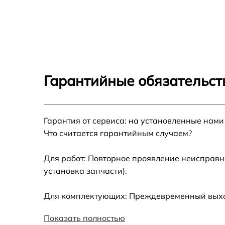
Ремонт гидросистемы Gaggenau CM470101
Ремонт двигателя кофемолки Gaggenau
CM470101
Замена термостата Gaggenau CM470101
Гарантийные обязательств
Ремонт ЦЗУ Gaggenau CM470101
Гарантия от сервиса: на установленные нами
Замена фильтров Gaggenau CM470101
Что считается гарантийным случаем?
Замена ТЭНа Gaggenau CM470101
Для работ: Повторное проявление неисправн
установка запчасти).
Ремонт платы управления Gaggenau
CM470101
Для комплектующих: Преждевременный выход 
Чистка от кофейных масел Gaggenau
CM470101
Показать полностью