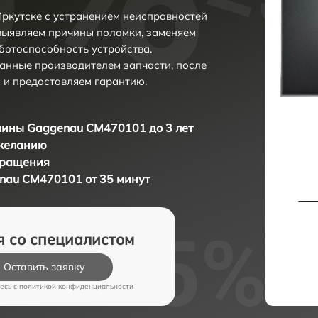
ркутске с устранением неисправностей
выявляем причины поломки, заменяем
ботоспособность устройства.
анные производителем запчасти, после
 и предоставляем гарантию.
ины Gaggenau CM470101 до 3 лет
 желанию
бращения
au CM470101 от 35 минут
я со специалистом
Оставить заявку
есь c
политикой конфиденциальности