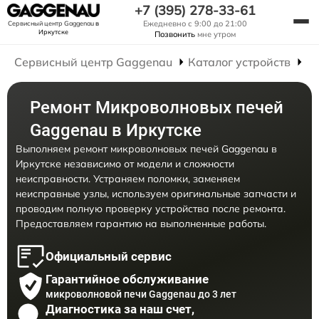
+7 (395) 278-33-61
Ежедневно с 9:00 до 21:00
Сервисный центр Gaggenau
в
Иркутске
Позвонить
мне утром
Сервисный центр Gaggenau
Каталог устройств
Р
Ремонт Микроволновых печей
Gaggenau в Иркутске
Выполняем ремонт микроволновых печей Gaggenau в
Иркутске независимо от модели и сложности
неисправности. Устраняем поломки, заменяем
неисправные узлы, используем оригинальные запчасти и
проводим полную проверку устройства после ремонта.
Предоставляем гарантию на выполненные работы.
Официальный сервис
Гарантийное обслуживание
микроволновой печи Gaggenau до 3 лет
Диагностика за наш счет,