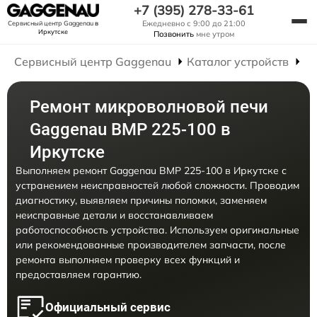
+7 (395) 278-33-61
Ежедневно с 9:00 до 21:00
Сервисный центр Gaggenau
в
Иркутске
Позвонить
мне утром
Сервисный центр Gaggenau
Каталог устройств
Р
Ремонт микроволновой печи
Gaggenau BMP 225-100 в
Иркутске
Выполняем ремонт Gaggenau BMP 225-100 в Иркутске с
устранением неисправностей любой сложности. Проводим
диагностику, выявляем причины поломки, заменяем
неисправные детали и восстанавливаем
работоспособность устройства. Используем оригинальные
или рекомендованные производителем запчасти, после
ремонта выполняем проверку всех функций и
предоставляем гарантию.
Официальный сервис