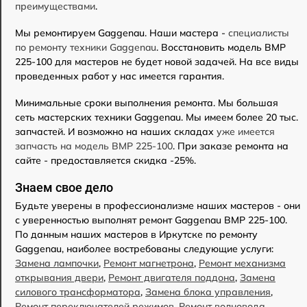
преимуществами
.
Мы ремонтируем Gaggenau. Наши мастера -
специалисты
по ремонту техники Gaggenau
. Восстановить модель BMP
225-100 для мастеров не будет новой задачей. На все виды
проведенных работ у нас имеется гарантия.
Минимальные сроки выполнения ремонта. Мы большая
сеть мастерских техники Gaggenau. Мы имеем более 20 тыс.
запчастей. И возможно на наших складах
уже имеется
запчасть на модель BMP 225-100
. При заказе ремонта на
сайте - предоставляется скидка -25%.
Знаем свое дело
Будьте уверены в профессионализме наших мастеров - они
с уверенностью выполнят ремонт Gaggenau BMP 225-100.
По данным наших мастеров в Иркутске по ремонту
Gaggenau, наиболее востребованы следующие услуги:
Замена лампочки
,
Ремонт магнетрона
,
Ремонт механизма
открывания двери
,
Ремонт двигателя поддона
,
Замена
силового трансформатора
,
Замена блока управления
,
Ремонт переключателей режимов
,
Ремонт волновода
,