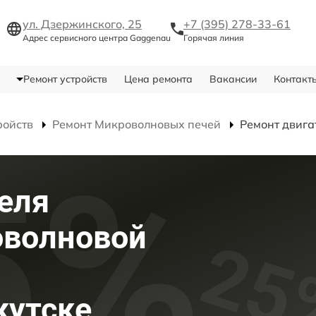
ул. Дзержинского, 25
+7 (395) 278-33-61
Адрес сервисного центра Gaggenau
Горячая линия
Ремонт устройств
Цена ремонта
Вакансии
Контакт
ройств
Ремонт Микроволновых печей
Ремонт двига
еля
оволновой
кутске