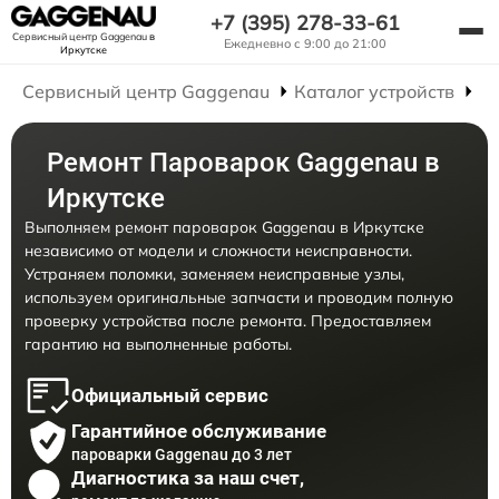
+7 (395) 278-33-61
Сервисный центр Gaggenau
в
Ежедневно с 9:00 до 21:00
Иркутске
Сервисный центр Gaggenau
Каталог устройств
Р
Ремонт Пароварок Gaggenau в
Иркутске
Выполняем ремонт пароварок Gaggenau в Иркутске
независимо от модели и сложности неисправности.
Устраняем поломки, заменяем неисправные узлы,
используем оригинальные запчасти и проводим полную
проверку устройства после ремонта. Предоставляем
гарантию на выполненные работы.
Официальный сервис
Гарантийное обслуживание
пароварки Gaggenau до 3 лет
Диагностика за наш счет,