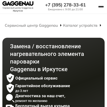
+7 (395) 278-33-61
Сервисный центр Gaggenau
в
Ежедневно с 9:00 до 21:00
Иркутске
Сервисный центр Gaggenau
Каталог устройств
Р
Замена / восстановление
нагревательного элемента
пароварки
Gaggenau в Иркутске
Официальный сервис
Гарантийное обслуживание
до 3 лет
Диагностика за наш счет,
ремонт по желанию
Бесплатный выезд курьера