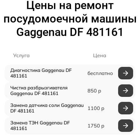
Цены на ремонт
посудомоечной машины
Gaggenau DF 481161
Услуга
Цена
Диагностика Gaggenau DF
бесплатно
481161
Чистка разбрызгивателя
850 р
Gaggenau DF 481161
Замена датчика соли Gaggenau
1100 р
DF 481161
Замена ТЭН Gaggenau DF
1750 р
481161