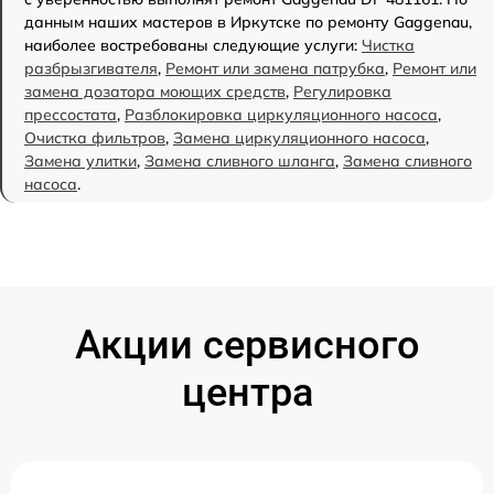
данным наших мастеров в Иркутске по ремонту Gaggenau,
наиболее востребованы следующие услуги:
Чистка
разбрызгивателя
,
Ремонт или замена патрубка
,
Ремонт или
замена дозатора моющих средств
,
Регулировка
прессостата
,
Разблокировка циркуляционного насоса
,
Очистка фильтров
,
Замена циркуляционного насоса
,
Замена улитки
,
Замена сливного шланга
,
Замена сливного
насоса
.
Акции сервисного
центра