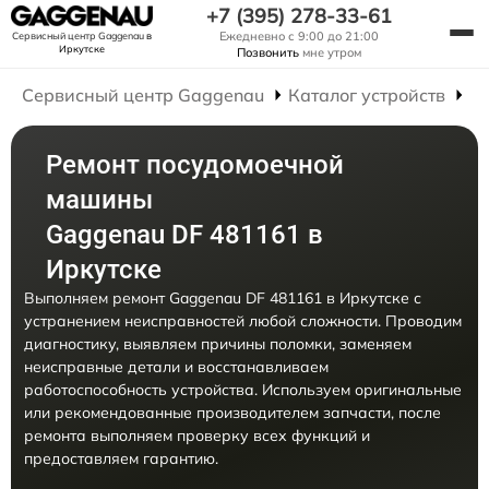
+7 (395) 278-33-61
Ежедневно с 9:00 до 21:00
Сервисный центр Gaggenau
в
Иркутске
Позвонить
мне утром
Сервисный центр Gaggenau
Каталог устройств
Р
Ремонт посудомоечной
машины
Gaggenau DF 481161 в
Иркутске
Выполняем ремонт Gaggenau DF 481161 в Иркутске с
устранением неисправностей любой сложности. Проводим
диагностику, выявляем причины поломки, заменяем
неисправные детали и восстанавливаем
работоспособность устройства. Используем оригинальные
или рекомендованные производителем запчасти, после
ремонта выполняем проверку всех функций и
предоставляем гарантию.