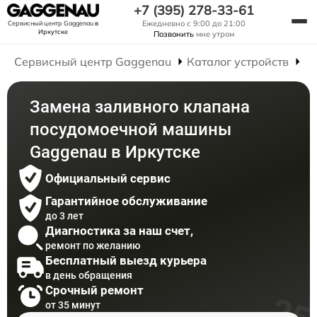
+7 (395) 278-33-61
Ежедневно с 9:00 до 21:00
Сервисный центр Gaggenau
в
Иркутске
Позвонить
мне утром
Сервисный центр Gaggenau
Каталог устройств
Р
Замена заливного клапана
посудомоечной машины
Gaggenau в Иркутске
Официальный сервис
Гарантийное обслуживание
до 3 лет
Диагностика за наш счет,
ремонт по желанию
Бесплатный выезд курьера
в день обращения
Срочный ремонт
от 35 минут