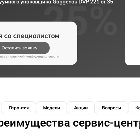
умного упаковщика Gaggenau DVP 221 от 35
я со специалистом
Оставить заявку
есь c
политикой конфиденциальности
Гарантия
Модели
Акции
Вопросы
К
реимущества сервис-цент