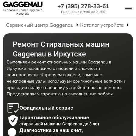
+7 (395) 278-33-61
Сервисный центр Gaggenau
в
Ежедневно с 9:00 до 21:00
Иркутске
Сервисный центр Gaggenau
Каталог устройств
Р
Ремонт Стиральных машин
Gaggenau в Иркутске
Выполняем ремонт стиральных машин Gaggenau в
Иркутске независимо от модели и сложности
неисправности. Устраняем поломки, заменяем
неисправные узлы, используем оригинальные запчасти и
проводим полную проверку устройства после ремонта.
Предоставляем гарантию на выполненные работы.
Официальный сервис
Гарантийное обслуживание
стиральной машины Gaggenau до 3 лет
Диагностика за наш счет,