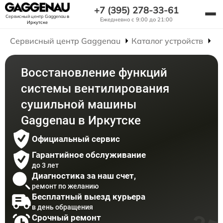
+7 (395) 278-33-61
Сервисный центр Gaggenau
в
Ежедневно с 9:00 до 21:00
Иркутске
Сервисный центр Gaggenau
Каталог устройств
Р
Восстановление функций
системы вентилирования
сушильной машины
Gaggenau в Иркутске
Официальный сервис
Гарантийное обслуживание
до 3 лет
Диагностика за наш счет,
ремонт по желанию
Бесплатный выезд курьера
в день обращения
Срочный ремонт