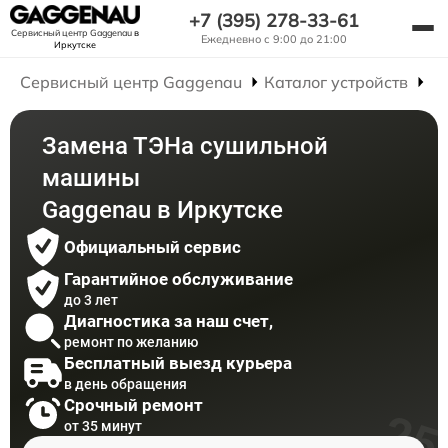
+7 (395) 278-33-61
Сервисный центр Gaggenau
в
Ежедневно с 9:00 до 21:00
Иркутске
Сервисный центр Gaggenau
Каталог устройств
Р
Замена ТЭНа сушильной
машины
Gaggenau в Иркутске
Официальный сервис
Гарантийное обслуживание
до 3 лет
Диагностика за наш счет,
ремонт по желанию
Бесплатный выезд курьера
в день обращения
Срочный ремонт
от 35 минут