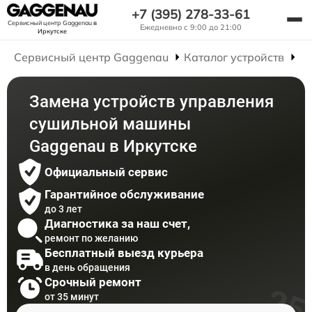
+7 (395) 278-33-61
Сервисный центр Gaggenau
в
Ежедневно с 9:00 до 21:00
Иркутске
Сервисный центр Gaggenau
Каталог устройств
Р
Замена устройств управления
сушильной машины
Gaggenau в Иркутске
Официальный сервис
Гарантийное обслуживание
до 3 лет
Диагностика за наш счет,
ремонт по желанию
Бесплатный выезд курьера
в день обращения
Срочный ремонт
от 35 минут