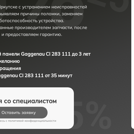
Иркутске с устранением неисправностей
выявляем причины поломки, заменяем
ботоспособность устройства.
анные производителем запчасти, после
 и предоставляем гарантию.
 панели Gaggenau CI 283 111 до 3 лет
 желанию
бращения
ggenau CI 283 111 от 35 минут
я со специалистом
Оставить заявку
есь c
политикой конфиденциальности