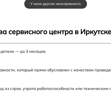
У меня другая неисправность
от 60 мин
3
от 60 мин
а сервисного центра в Иркутск
3
от 60 мин
 детали — до 3 месяцев.
от 60 мин
авности, который прямо обусловлен с качеством провед
 из строя, утрата работоспособности или техническим