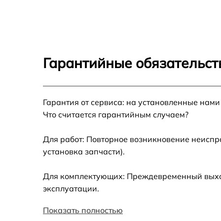
Разблокировка варочной панели Gaggenau
CI 283 111
Замена панели управления Gaggenau CI 28
111
Гарантийные обязательств
Ремонт модуля управления Gaggenau CI 28
111
Гарантия от сервиса: на установленные нами
Замена сенсора Gaggenau CI 283 111
Что считается гарантийным случаем?
Для работ: Повторное возникновение неиспр
установка запчасти).
Для комплектующих: Преждевременный выход
эксплуатации.
Показать полностью