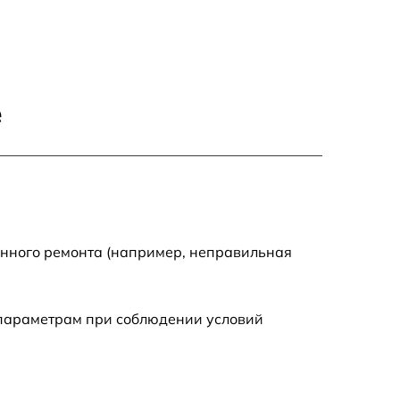
600 р
1600 р
е
1900 р
1600 р
енного ремонта (например, неправильная
 параметрам при соблюдении условий