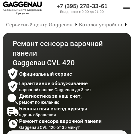
+7 (395) 278-33-61
Сервисный центр Gaggenau
в
Ежедневно с 9:00 до 21:00
Иркутске
Сервисный центр Gaggenau
Каталог устройств
Р
Ремонт сенсора варочной
панели
Gaggenau CVL 420
Официальный сервис
Гарантийное обслуживание
варочной панели Gaggenau до 3 лет
Диагностика за наш счет,
ремонт по желанию
Бесплатный выезд курьера
в день обращения
Ремонт сенсора варочной панели
Gaggenau CVL 420 от 35 минут