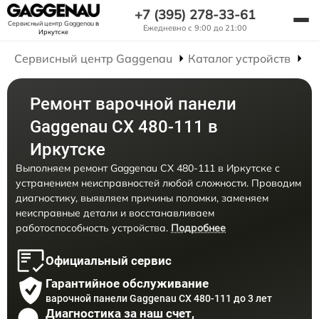
+7 (395) 278-33-61
Сервисный центр Gaggenau
в
Ежедневно с 9:00 до 21:00
Иркутске
Сервисный центр Gaggenau
Каталог устройств
Р
Ремонт варочной панели
Gaggenau CX 480-111 в
Иркутске
Выполняем ремонт Gaggenau CX 480-111 в Иркутске с
устранением неисправностей любой сложности. Проводим
диагностику, выявляем причины поломки, заменяем
неисправные детали и восстанавливаем
работоспособность устройства.
Подробнее
Официальный сервис
Гарантийное обслуживание
варочной панели Gaggenau CX 480-111 до 3 лет
Диагностика за наш счет,