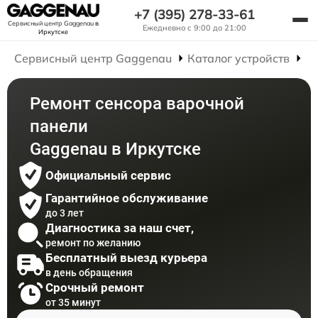
+7 (395) 278-33-61
Сервисный центр Gaggenau
в
Ежедневно с 9:00 до 21:00
Иркутске
Сервисный центр Gaggenau
Каталог устройств
Р
Ремонт сенсора варочной
панели
Gaggenau в Иркутске
Официальный сервис
Гарантийное обслуживание
до 3 лет
Диагностика за наш счет,
ремонт по желанию
Бесплатный выезд курьера
в день обращения
Срочный ремонт
от 35 минут