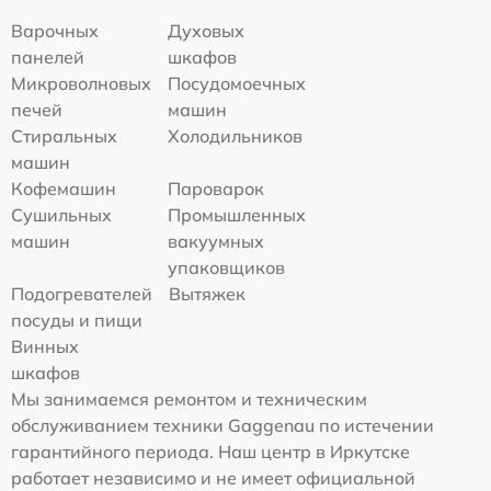
Варочных
Духовых
панелей
шкафов
Микроволновых
Посудомоечных
печей
машин
Стиральных
Холодильников
машин
Кофемашин
Пароварок
Сушильных
Промышленных
машин
вакуумных
упаковщиков
Подогревателей
Вытяжек
посуды и пищи
Винных
шкафов
Мы занимаемся ремонтом и техническим
обслуживанием техники Gaggenau по истечении
гарантийного периода. Наш центр в Иркутске
работает независимо и не имеет официальной