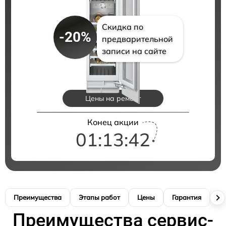
Скидка по
-20%
предварительной
записи на сайте
Цены на ремонт
Конец акции
01:13:41
Преимущества
Этапы работ
Цены
Гарантия
М
Преимущества сервис-